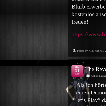
Blurb erwerbe
kostenlos ans
freuen!
https://www.b
Posted by
Nami Otaku
at 
Nov
The Revo
01
2019
Ankündigun
Als ich hört
einen Demon
“Let’s Play” d