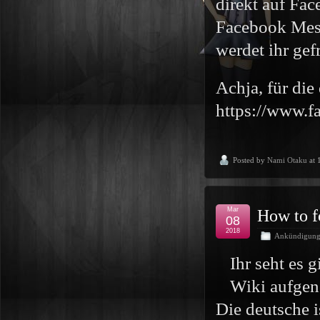
direkt auf Fa
Facebook Mess
werdet ihr gef
Achja, für die
https://www.
Posted by
Nami Otaku
at 
Mar
How to fo
08
2018
Ankündigun
Ihr seht es 
Wiki aufgen
Die deutsche 