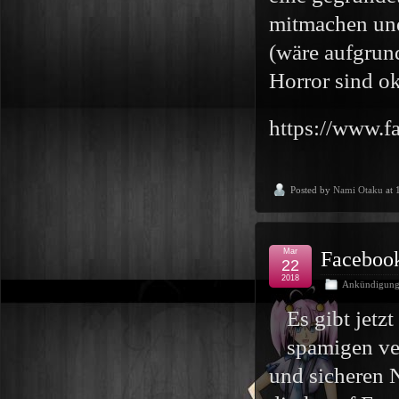
mitmachen und 
(wäre aufgrun
Horror sind ok
https://www.
Posted by
Nami Otaku
at 
Mar
Facebook
22
2018
Ankündigun
Es gibt jetz
spamigen ve
und sicheren 