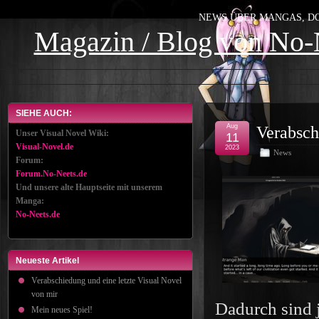
NEWS ÜBER MANGAS, DOU
Magazin / Blog von No-
SIEHE AUCH:
Aug
Verabsch
Unser Visual Novel Wiki:
11
Visual-Novel.de
2023
News
Forum:
Forum.No-Neets.de
Und unsere alte Hauptseite mit unserem
Manga:
No-Neets.de
Neueste Artikel
Verabschiedung und eine letzte Visual Novel
von mir
Dadurch sind 
Mein neues Spiel!