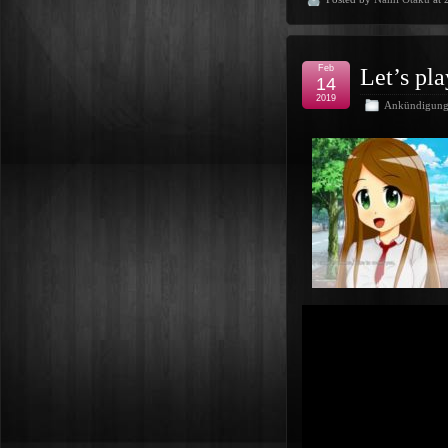
Feb
Let’s pl
14
2019
Ankündigun