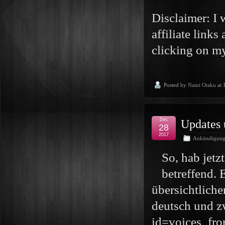
Disclaimer: I 
affiliate link
clicking on my
Posted by
Nami Otaku
at 
Dec
Updates
28
2017
Ankündigun
So, hab jetz
betreffend. 
übersichtliche
deutsch und zw
id=voices_fr