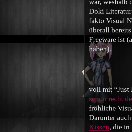
war, weshalb 
Doki Literatu
fakto Visual N
überall bereit
Freeware ist (
haben).
voll mit “Just
schon recht d
fröhliche Visu
Darunter auch 
Kissen
, die i