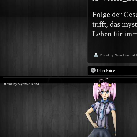
Folge der Ges
trifft, das my
Leben für imm
Posted by
Nami Otaku
at 
Older Entries
theme by sayontan sinha