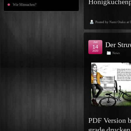
Honigkuchenp
Wie Mitmachen?
Posted by
Nami Otaku
at 
Jun
Der Stru
14
2020
News
PDF Version b
grade drucken.