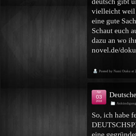
deutsch gibt 
vielleicht weil
eine gute Sac
Schaut euch a
dazu an wo ihr
novel.de/doku
Posted by
Nami Otaku
at 
Apr
Deutsche
03
2018
Ankündigun
So, ich habe f
DEUTSCHSPRAC
eine gegründet