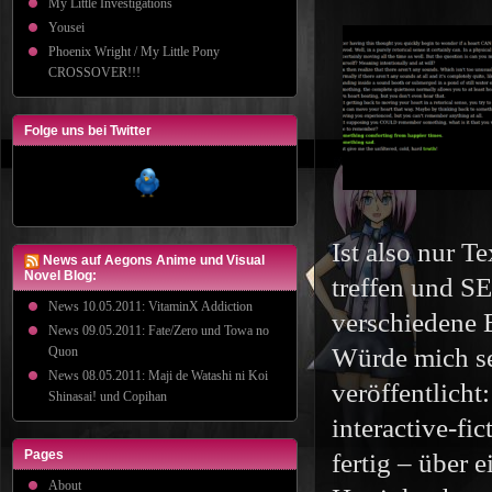
My Little Investigations
Yousei
Phoenix Wright / My Little Pony
CROSSOVER!!!
Folge uns bei Twitter
Ist also nur T
News auf Aegons Anime und Visual
Novel Blog:
treffen und S
News 10.05.2011: VitaminX Addiction
verschiedene 
News 09.05.2011: Fate/Zero und Towa no
Würde mich seh
Quon
News 08.05.2011: Maji de Watashi ni Koi
veröffentlicht
Shinasai! und Copihan
interactive-fi
Pages
fertig – über 
About