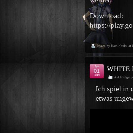
Download:
https://play.g
Posted by
Nami Otaku
at 
Apr
WHITE
01
2019
Ankündigun
Ich spiel in
etwas ungew