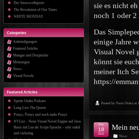
Der Struwwelhipster
sie es nicht e
The Revolution of Our Times
noch 1 oder 2 
WHITE MONDAY
Das Simpleped
Categories
einige Jahre w
Ankündigungen
Featured Articles
Visual Novel g
Mangas und Doujinshis
könnt sie euch
Meinungen
News
meiner Itch S
Visual Novels
https://emmanu
Featured Articles
Spirits Otaku Podcast
Posted by
Nami Otaku
at 
Long Live The Queen
Ponys, Ponys und noch mehr Ponys
NVList – Neue Visual Novel Engine auf Java
May
Mein neu
Basis mit Lua als Script-Sprache – sehr stabil
18
und vielseitig.
2021
News